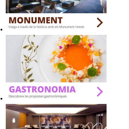
BARS
SPAS
RESTAURANTS
SALES
Activitats
On?