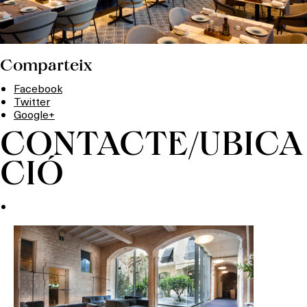
Comparteix
Facebook
Twitter
Google+
CONTACTE/UBICA
CIÓ
Què vols fer?
HOTELS
TERRASSES