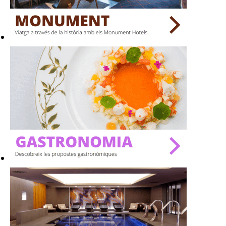
BARS
SPAS
RESTAURANTS
SALES
Activitats
On?