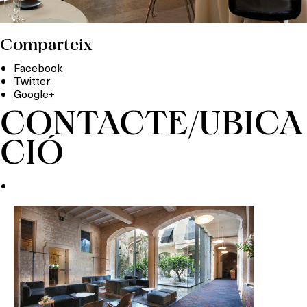
Comparteix
Facebook
Twitter
Google+
CONTACTE/UBICA
CIÓ
Què vols fer?
HOTELS
TERRASSES