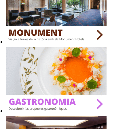
TERRASSES
BARS
SPAS
RESTAURANTS
SALES
Activitats
On?