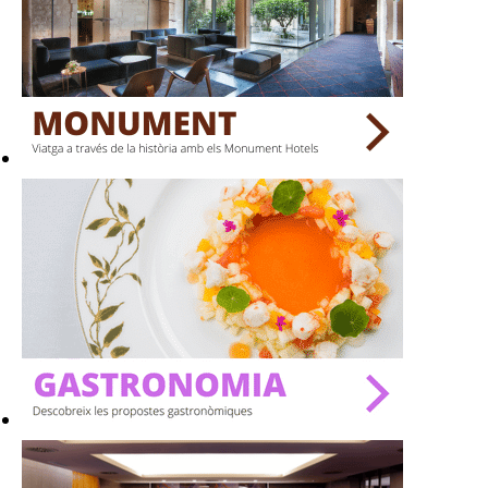
TERRASSES
BARS
SPAS
RESTAURANTS
SALES
Activitats
On?