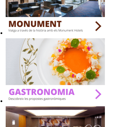
BARS
SPAS
RESTAURANTS
SALES
Activitats
On?