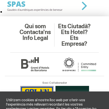
Qui som
Ets Ciutadà?
Contacta’ns
Ets Hotel?
Info Legal
Ets
Empresa?
Soci Col·laborador
Utilitzem cookies al nostre lloc web per oferir-vos
l'experiència més rellevant recordant les vostres
preferències i visites repetides. En fer clic a "Acceptar-ho