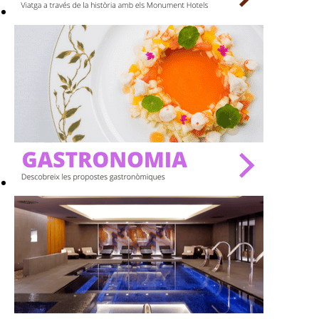
SPAS
RESTAURANTS
SALES
Activitats
On?