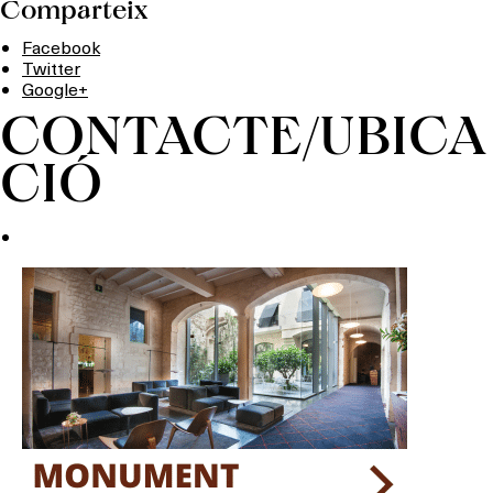
Comparteix
Facebook
Twitter
Google+
CONTACTE/UBICA
CIÓ
Què vols fer?
HOTELS
TERRASSES
BARS