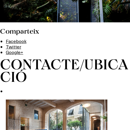
Comparteix
Facebook
Twitter
Google+
CONTACTE/UBICA
CIÓ
Què vols fer?
HOTELS
TERRASSES