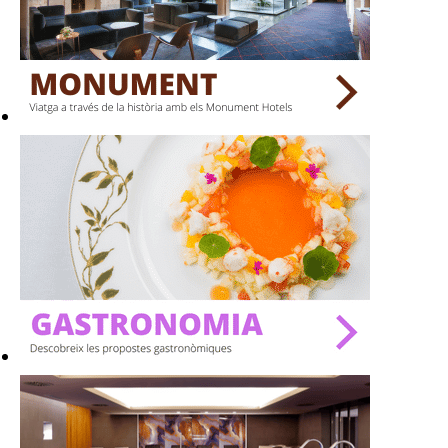
BARS
SPAS
RESTAURANTS
SALES
Activitats
On?