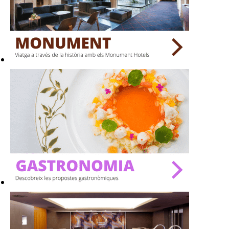
BARS
SPAS
RESTAURANTS
SALES
Activitats
On?