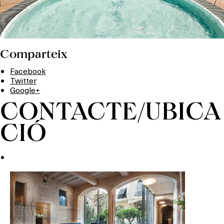
Comparteix
Facebook
Twitter
Google+
CONTACTE/UBICA
CIÓ
Què vols fer?
HOTELS
TERRASSES