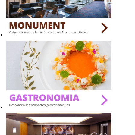
BARS
SPAS
RESTAURANTS
SALES
Activitats
On?