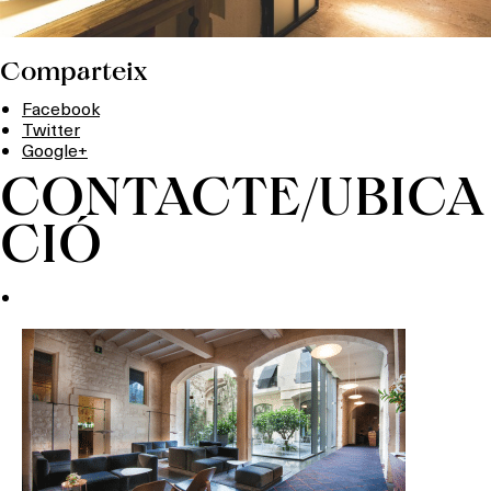
Comparteix
Facebook
Twitter
Google+
CONTACTE/UBICA
CIÓ
Què vols fer?
HOTELS
TERRASSES