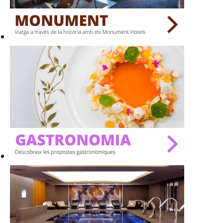
BARS
SPAS
RESTAURANTS
SALES
Activitats
On?