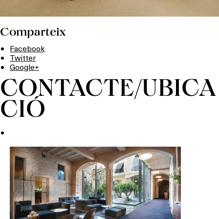
Comparteix
Facebook
Twitter
Google+
CONTACTE/UBICA
CIÓ
Què vols fer?
HOTELS
TERRASSES