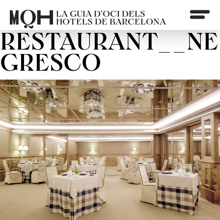
LA GUIA D’OCI DELS
HOTELS DE BARCELONA
RESTAURANT__NE
GRESCO