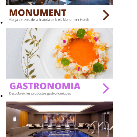
BARS
SPAS
RESTAURANTS
SALES
Activitats
On?