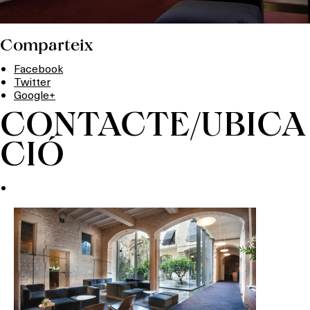
Comparteix
Facebook
Twitter
Google+
CONTACTE/UBICA
CIÓ
Què vols fer?
HOTELS
TERRASSES