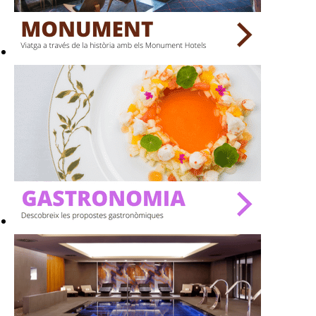
BARS
SPAS
RESTAURANTS
SALES
Activitats
On?