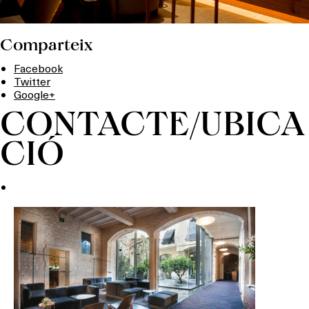
Comparteix
Facebook
Twitter
Google+
CONTACTE/UBICA
CIÓ
Què vols fer?
HOTELS
TERRASSES