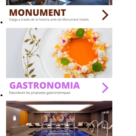
BARS
SPAS
RESTAURANTS
SALES
Activitats
On?