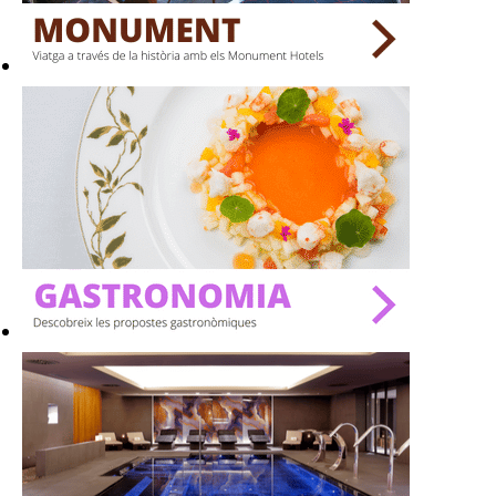
BARS
SPAS
RESTAURANTS
SALES
Activitats
On?