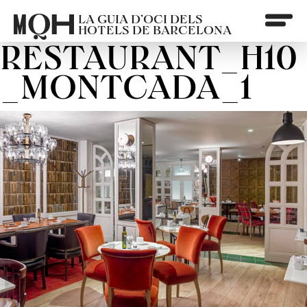
LA GUIA D’OCI DELS
HOTELS DE BARCELONA
RESTAURANT_H10
_MONTCADA_1