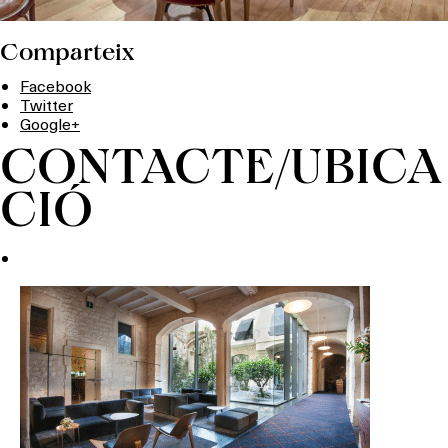
Comparteix
Facebook
Twitter
Google+
CONTACTE/UBICA
CIÓ
Què vols fer?
HOTELS
TERRASSES