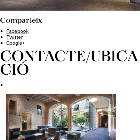
Comparteix
Facebook
Twitter
Google+
CONTACTE/UBICA
CIÓ
Què vols fer?
HOTELS
TERRASSES