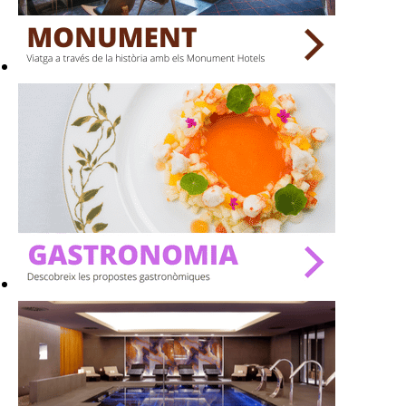
BARS
SPAS
RESTAURANTS
SALES
Activitats
On?