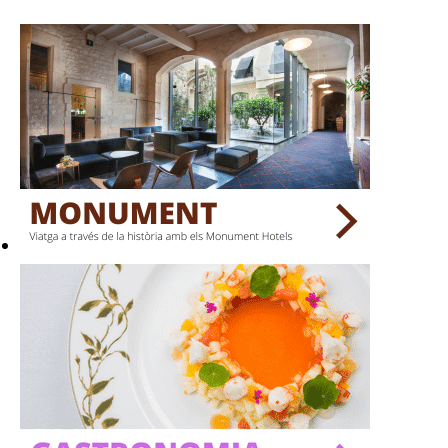
HOTELS
TERRASSES
BARS
SPAS
RESTAURANTS
SALES
Activitats
On?