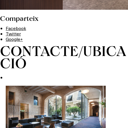
Comparteix
Facebook
Twitter
Google+
CONTACTE/UBICA
CIÓ
Què vols fer?
HOTELS
TERRASSES