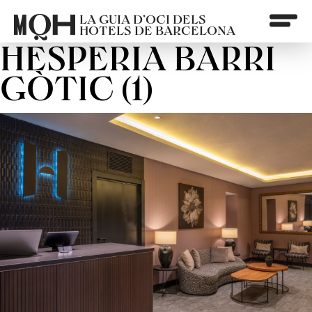
LA GUIA D’OCI DELS
HOTELS DE BARCELONA
HESPERIA BARRI
GÒTIC (1)