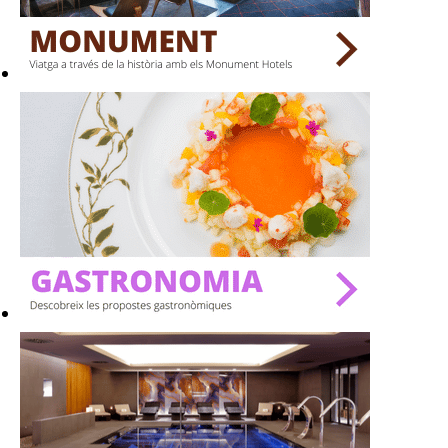
BARS
SPAS
RESTAURANTS
SALES
Activitats
On?