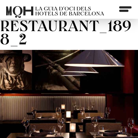
LA GUIA D’OCI DELS
HOTELS DE BARCELONA
RESTAURANT_189
8_2