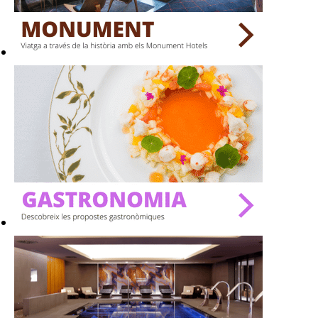
BARS
SPAS
RESTAURANTS
SALES
Activitats
On?