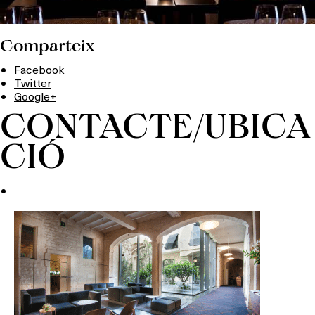
Comparteix
Facebook
Twitter
Google+
CONTACTE/UBICA
CIÓ
Què vols fer?
HOTELS
TERRASSES