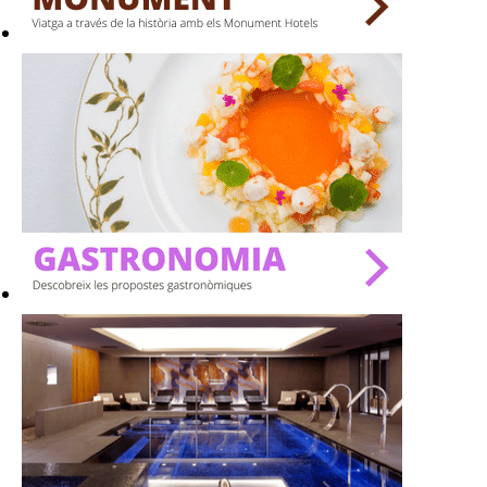
BARS
SPAS
RESTAURANTS
SALES
Activitats
On?