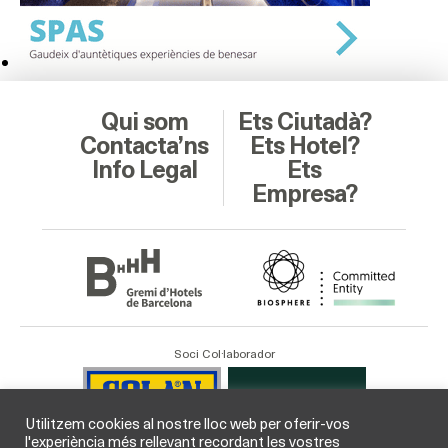
Qui som
Ets Ciutadà?
Contacta’ns
Ets Hotel?
Info Legal
Ets
Empresa?
Soci Col·laborador
Utilitzem cookies al nostre lloc web per oferir-vos
l'experiència més rellevant recordant les vostres