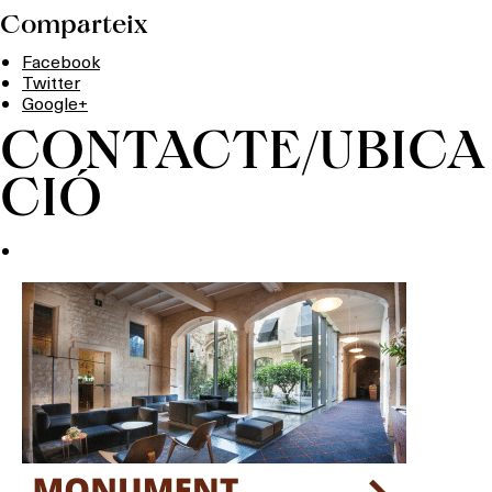
Comparteix
Facebook
Twitter
Google+
CONTACTE/UBICA
CIÓ
Què vols fer?
HOTELS
TERRASSES