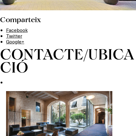
Comparteix
Facebook
Twitter
Google+
CONTACTE/UBICA
CIÓ
Què vols fer?
HOTELS
TERRASSES