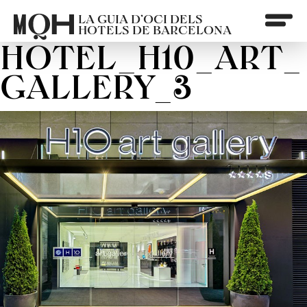
LA GUIA D’OCI DELS
HOTELS DE BARCELONA
HOTEL_H10_ART_
GALLERY_3