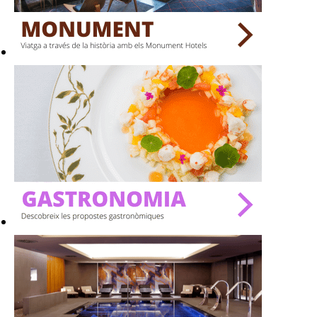
BARS
SPAS
RESTAURANTS
SALES
Activitats
On?