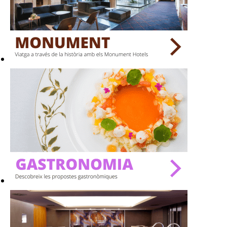
BARS
SPAS
RESTAURANTS
SALES
Activitats
On?