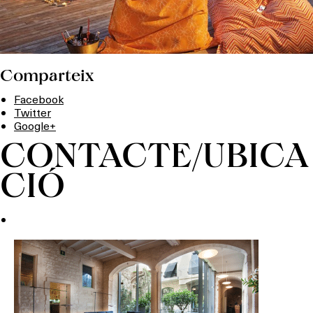
Comparteix
Facebook
Twitter
Google+
CONTACTE/UBICA
CIÓ
Què vols fer?
HOTELS
TERRASSES