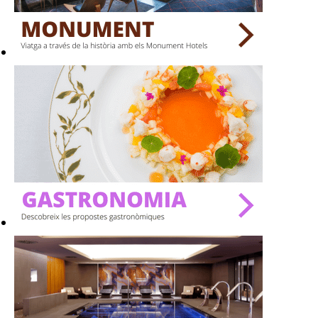
BARS
SPAS
RESTAURANTS
SALES
Activitats
On?