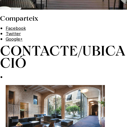
Comparteix
Facebook
Twitter
Google+
CONTACTE/UBICA
CIÓ
Què vols fer?
HOTELS
TERRASSES