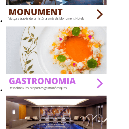
BARS
SPAS
RESTAURANTS
SALES
Activitats
On?