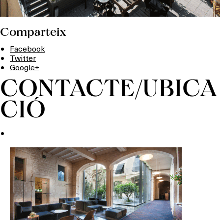
Comparteix
Facebook
Twitter
Google+
CONTACTE/UBICA
CIÓ
Què vols fer?
HOTELS
TERRASSES