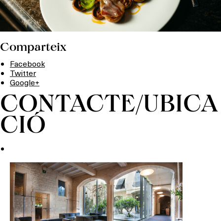
Comparteix
Facebook
Twitter
Google+
CONTACTE/UBICA
CIÓ
Què vols fer?
HOTELS
TERRASSES