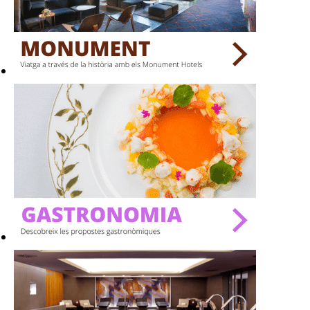
BARS
SPAS
RESTAURANTS
SALES
Activitats
On?