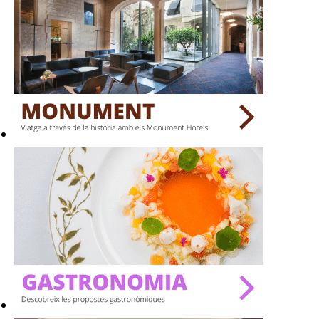
TERRASSES
BARS
SPAS
RESTAURANTS
SALES
Activitats
On?