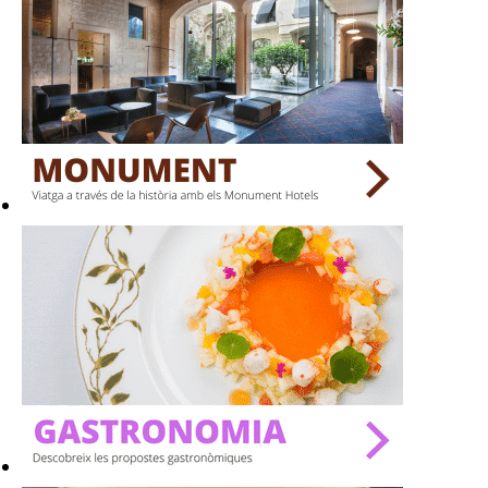
TERRASSES
BARS
SPAS
RESTAURANTS
SALES
Activitats
On?