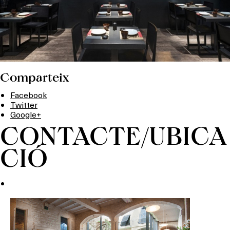
Comparteix
Facebook
Twitter
Google+
CONTACTE/UBICA
CIÓ
Què vols fer?
HOTELS