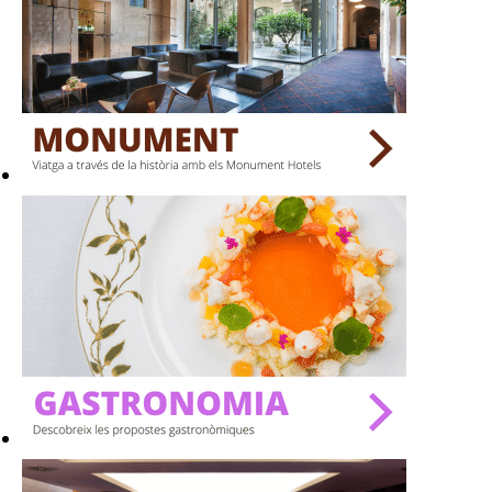
TERRASSES
BARS
SPAS
RESTAURANTS
SALES
Activitats
On?