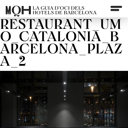
LA GUIA D’OCI DELS
HOTELS DE BARCELONA
RESTAURANT_UM
O_CATALONIA_B
ARCELONA_PLAZ
A_2