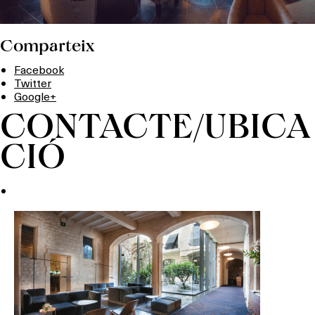
Comparteix
Facebook
Twitter
Google+
CONTACTE/UBICA
CIÓ
Què vols fer?
HOTELS
TERRASSES