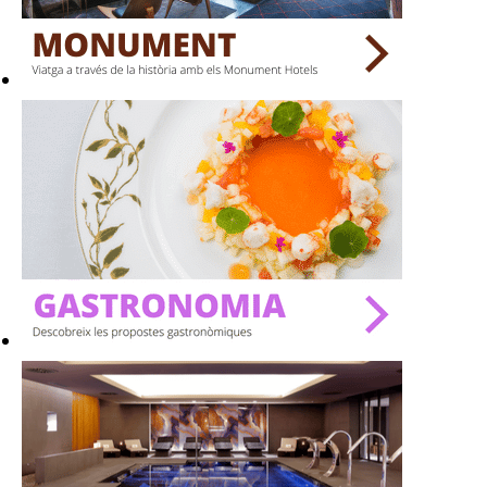
BARS
SPAS
RESTAURANTS
SALES
Activitats
On?