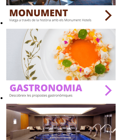
BARS
SPAS
RESTAURANTS
SALES
Activitats
On?