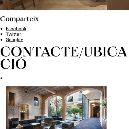
Comparteix
Facebook
Twitter
Google+
CONTACTE/UBICA
CIÓ
Què vols fer?
HOTELS
TERRASSES