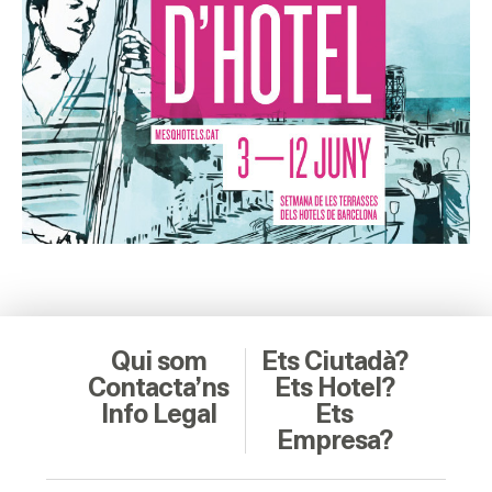
HOTELS
TERRASSES
BARS
SPAS
RESTAURANTS
SALES
Qui som
Ets Ciutadà?
Activitats
Contacta’ns
Ets Hotel?
Info Legal
Ets
Empresa?
On?