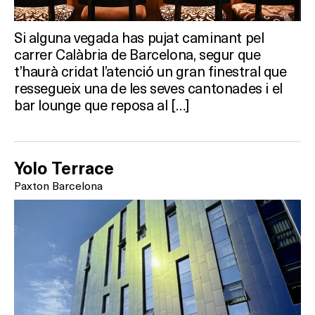
Si alguna vegada has pujat caminant pel
carrer Calàbria de Barcelona, segur que
Què vols fer?
t’haurà cridat l’atenció un gran finestral que
ressegueix una de les seves cantonades i el
HOTELS
bar lounge que reposa al […]
TERRASSES
Yolo Terrace
BARS
Paxton Barcelona
SPAS
RESTAURANTS
SALES