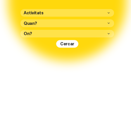
Activitats
On?