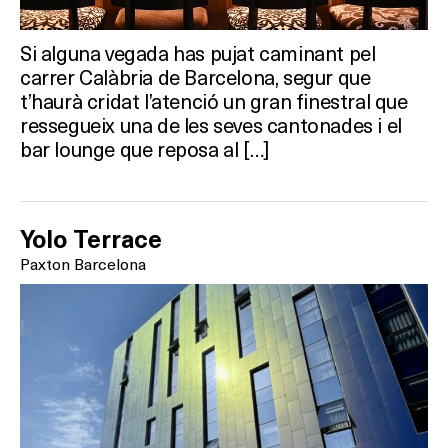
Si alguna vegada has pujat caminant pel
carrer Calàbria de Barcelona, segur que
Què vols fer?
t’haurà cridat l’atenció un gran finestral que
ressegueix una de les seves cantonades i el
HOTELS
bar lounge que reposa al […]
TERRASSES
Yolo Terrace
BARS
Paxton Barcelona
SPAS
RESTAURANTS
SALES