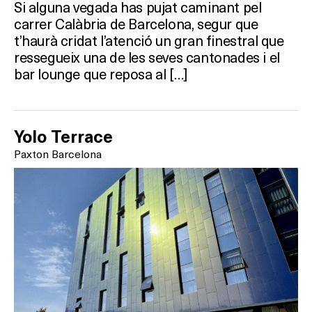
Si alguna vegada has pujat caminant pel
carrer Calàbria de Barcelona, segur que
t’haurà cridat l’atenció un gran finestral que
Què vols fer?
ressegueix una de les seves cantonades i el
bar lounge que reposa al […]
HOTELS
TERRASSES
Yolo Terrace
Paxton Barcelona
BARS
SPAS
RESTAURANTS
SALES