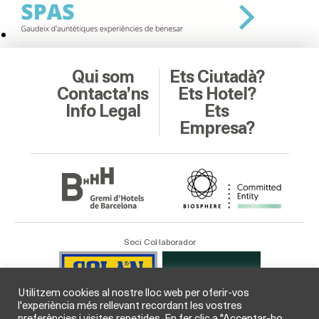
Qui som
Ets Ciutadà?
Contacta’ns
Ets Hotel?
Info Legal
Ets
Empresa?
Soci Col·laborador
Utilitzem cookies al nostre lloc web per oferir-vos
l'experiència més rellevant recordant les vostres
preferències i visites repetides. En fer clic a "Acceptar-ho