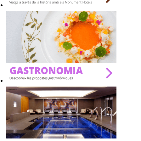
SPAS
RESTAURANTS
SALES
Activitats
On?