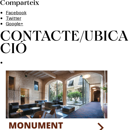
Comparteix
Facebook
Twitter
Google+
CONTACTE/UBICA
CIÓ
Què vols fer?
HOTELS
TERRASSES
BARS