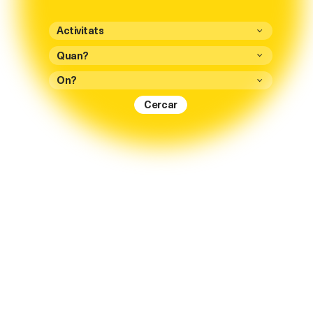
Activitats
On?