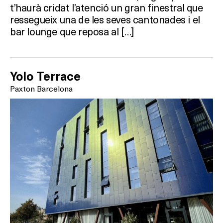
t’haurà cridat l’atenció un gran finestral que
ressegueix una de les seves cantonades i el
Què vols fer?
bar lounge que reposa al […]
HOTELS
Yolo Terrace
TERRASSES
Paxton Barcelona
BARS
SPAS
RESTAURANTS
SALES
Activitats