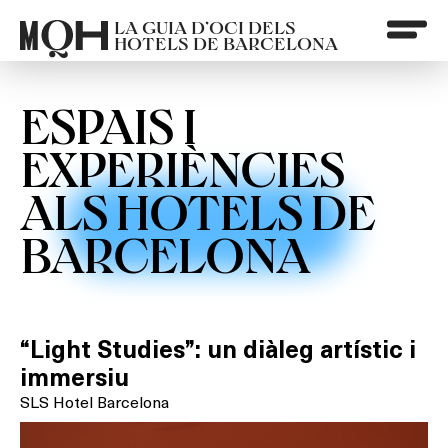
LA GUIA D’OCI DELS
HOTELS DE BARCELONA
ESPAIS I
EXPERIÈNCIES
ALS HOTELS DE
BARCELONA
“Light Studies”: un diàleg artístic i
immersiu
SLS Hotel Barcelona