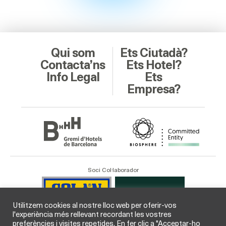
Qui som
Ets Ciutadà?
Contacta’ns
Ets Hotel?
Info Legal
Ets
Empresa?
Soci Col·laborador
Utilitzem cookies al nostre lloc web per oferir-vos
l'experiència més rellevant recordant les vostres
preferències i visites repetides. En fer clic a "Acceptar-ho