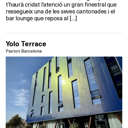
t’haurà cridat l’atenció un gran finestral que
ressegueix una de les seves cantonades i el
Què vols fer?
bar lounge que reposa al […]
HOTELS
Yolo Terrace
TERRASSES
Paxton Barcelona
BARS
SPAS
RESTAURANTS
SALES
Activitats