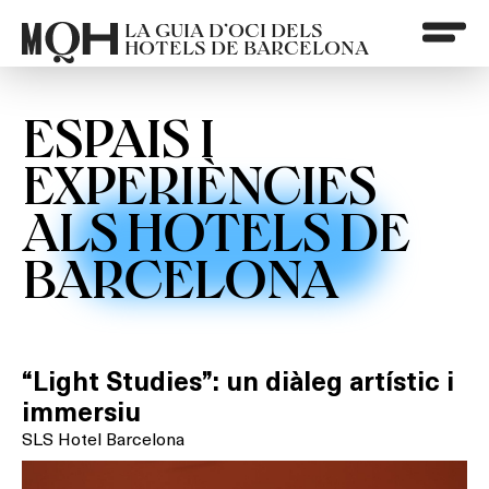
LA GUIA D’OCI DELS
HOTELS DE BARCELONA
ESPAIS I
EXPERIÈNCIES
ALS HOTELS DE
BARCELONA
“Light Studies”: un diàleg artístic i
immersiu
SLS Hotel Barcelona