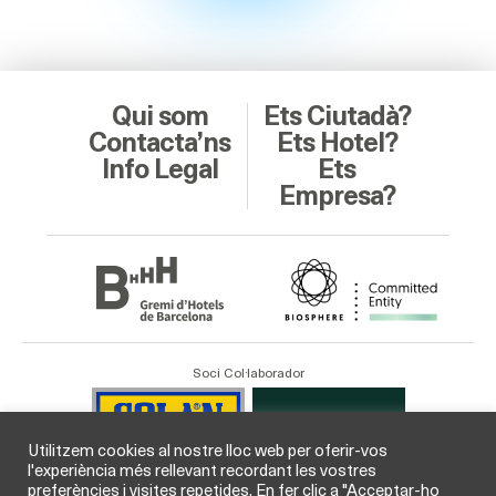
Qui som
Ets Ciutadà?
Contacta’ns
Ets Hotel?
Info Legal
Ets
Empresa?
Soci Col·laborador
Utilitzem cookies al nostre lloc web per oferir-vos
l'experiència més rellevant recordant les vostres
preferències i visites repetides. En fer clic a "Acceptar-ho