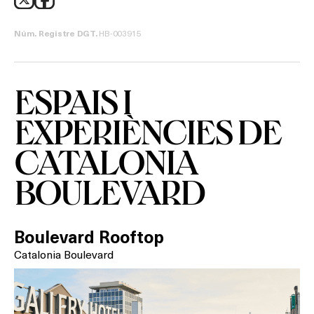
HB-003915
Núm. Registre DGT.
Què vols fer?
ESPAIS I
EXPERIÈNCIES DE
HOTELS
CATALONIA
TERRASSES
BOULEVARD
BARS
SPAS
Boulevard Rooftop
Catalonia Boulevard
RESTAURANTS
SALES