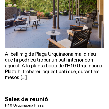
HOTELS
TERRASSES
BARS
SPAS
Al bell mig de Plaça Urquinaona mai diríeu
RESTAURANTS
que hi podríeu trobar un pati interior com
aquest. A la planta baixa de l’H10 Urquinaona
SALES
Plaza hi trobareu aquest pati que, durant els
mesos […]
Activitats
Sales de reunió
H10 Urquinaona Plaza