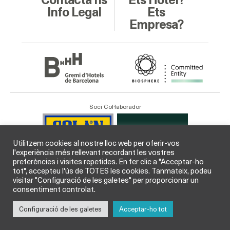
Contacta’ns
Ets Hotel?
Info Legal
Ets
Empresa?
Soci Col·laborador
Utilitzem cookies al nostre lloc web per oferir-vos
l'experiència més rellevant recordant les vostres
preferències i visites repetides. En fer clic a "Acceptar-ho
tot", accepteu l'ús de TOTES les cookies. Tanmateix, podeu
visitar "Configuració de les galetes" per proporcionar un
consentiment controlat.
Configuració de les galetes
Acceptar-ho tot
© GHB Gremi d’Hotels de Barcelona 2026 /
Legal
i
Cookies