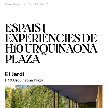
HB-004591
Núm. Registre DGT.
ESPAIS I
EXPERIÈNCIES DE
H10 URQUINAONA
PLAZA
El Jardí
H10 Urquinaona Plaza
Què vols fer?