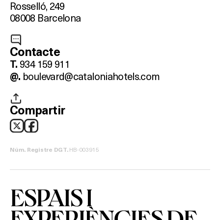
Rosselló, 249
08008 Barcelona
Contacte
934 159 911
T.
boulevard@cataloniahotels.com
@.
Compartir
HB-003915
Núm. Registre DGT.
ESPAIS I
EXPERIÈNCIES DE