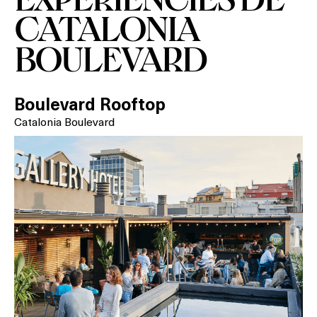
CATALONIA
Què vols fer?
BOULEVARD
HOTELS
TERRASSES
Boulevard Rooftop
Catalonia Boulevard
BARS
SPAS
RESTAURANTS
SALES
Activitats