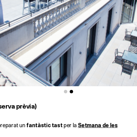
erva prèvia)
preparat un
per la
fantàstic tast
Setmana de les