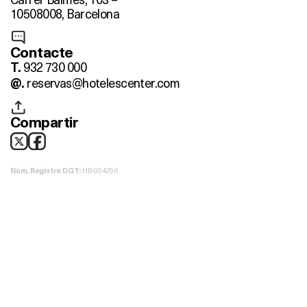
105
08008, Barcelona
Contacte
932 730 000
T.
reservas@hotelescenter.com
@.
Compartir
HB-004296
Núm. Registre DGT: