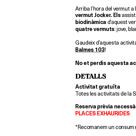
Arriba l’hora del vermut a 
assist
vermut Jocker. Els
d’aquest ver
biodinàmica
: jove, bl
quatre vermuts
Gaudeix d’aquesta activit
!
Balmes 103
No et perdis aquesta act
DETALLS
Activitat gratuïta
Totes les activitats de la
Reserva prèvia necessà
PLACES EXHAURIDES
*Recomanem un consum r