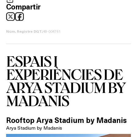
Compartir
HB-004761
Núm. Registre DGT.
Què vols fer?
ESPAIS I
EXPERIÈNCIES DE
HOTELS
ARYA STADIUM BY
TERRASSES
MADANIS
BARS
SPAS
Rooftop Arya Stadium by Madanis
Arya Stadium by Madanis
RESTAURANTS