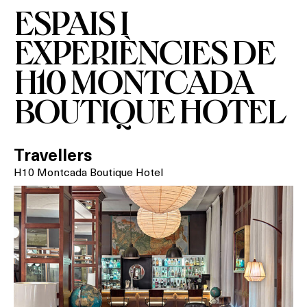
ESPAIS I
EXPERIÈNCIES DE
On?
H10 MONTCADA
BOUTIQUE HOTEL
Travellers
H10 Montcada Boutique Hotel