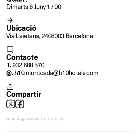
Dimarts 6 Juny 17:00
Què vols fer?
Ubicació
HOTELS
Via Laietana, 24
08003 Barcelona
TERRASSES
Contacte
BARS
932 688 570
T.
h10.montcada@h10hotels.com
@.
SPAS
RESTAURANTS
Compartir
SALES
HB-004328
Núm. Registre DGT:
Activitats