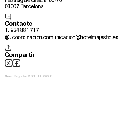
08007 Barcelona
Contacte
934 881 717
T.
coordinacion.comunicacion@hotelmajestic.es
@.
Compartir
HB-000038
Núm. Registre DGT.