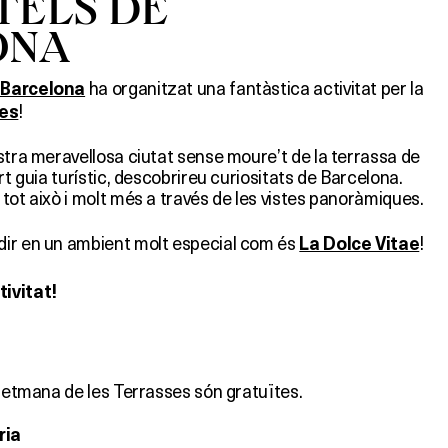
TELS DE
ONA
ha organitzat una fantàstica activitat per la
 Barcelona
!
ses
stra meravellosa ciutat sense moure’t de la terrassa de
rt guia turístic, descobrireu curiositats de Barcelona.
tot això i molt més a través de les vistes panoràmiques.
dir en un ambient molt especial com és
!
La Dolce Vitae
ivitat!
 Setmana de les Terrasses són gratuïtes.
ria