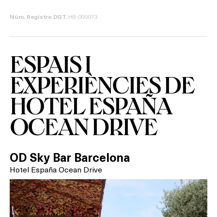
HB-000073
Núm. Registre DGT.
ESPAIS I
EXPERIÈNCIES DE
HOTEL ESPAÑA
OCEAN DRIVE
OD Sky Bar Barcelona
Hotel España Ocean Drive
Què vols fer?