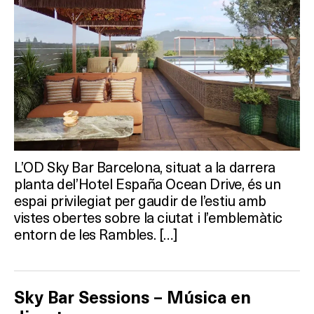
HOTELS
TERRASSES
BARS
SPAS
RESTAURANTS
L’OD Sky Bar Barcelona, situat a la darrera
planta del’Hotel España Ocean Drive, és un
espai privilegiat per gaudir de l’estiu amb
SALES
vistes obertes sobre la ciutat i l’emblemàtic
entorn de les Rambles. […]
Activitats
Sky Bar Sessions – Música en