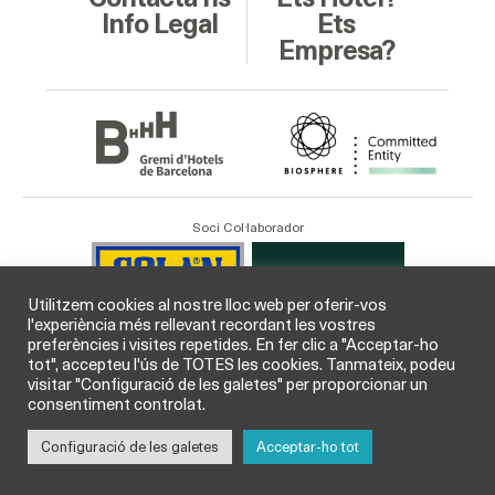
Info Legal
Ets
Empresa?
Soci Col·laborador
Utilitzem cookies al nostre lloc web per oferir-vos
l'experiència més rellevant recordant les vostres
preferències i visites repetides. En fer clic a "Acceptar-ho
tot", accepteu l'ús de TOTES les cookies. Tanmateix, podeu
visitar "Configuració de les galetes" per proporcionar un
consentiment controlat.
Configuració de les galetes
Acceptar-ho tot
© GHB Gremi d’Hotels de Barcelona 2026 /
Legal
i
Cookies