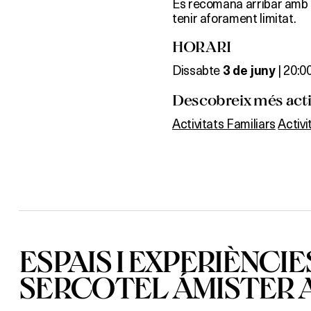
Es recomana arribar amb t
tenir aforament limitat.
HORARI
Dissabte
| 20:00
3 de juny
Descobreix més activ
Activitats Familiars
Activ
ESPAIS I EXPERIÈNCIE
SERCOTEL ÁMISTER 