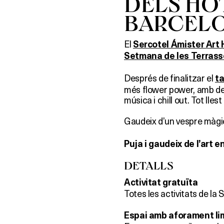
DELS HO
BARCEL
El
Sercotel Ámister Art 
Setmana de les Terras
Després de finalitzar el
ta
més flower power, amb degu
música i chill out. Tot llest 
Gaudeix d’un vespre màgic
Puja i gaudeix de l’art e
DETALLS
Activitat gratuïta
Totes les activitats de la
Espai amb aforament li