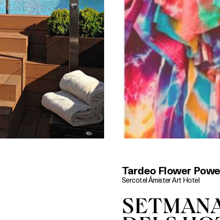
Tardeo Flower Powe
Sercotel Ámister Art Hotel
SETMANA