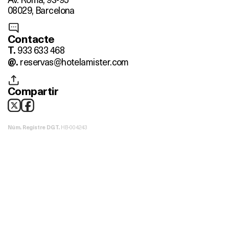
08029, Barcelona
Contacte
933 633 468
T.
reservas@hotelamister.com
@.
Compartir
HB-004243
Núm. Registre DGT.