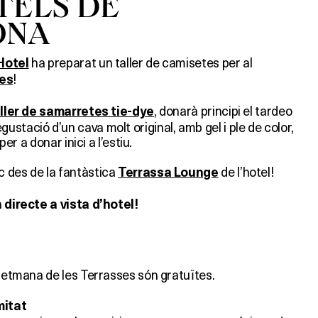
TELS DE
ONA
ha preparat un taller de camisetes per al
Hotel
!
ses
, donarà principi el tardeo
ller de samarretes tie-dye
stació d’un cava molt original, amb gel i ple de color,
per a donar inici a l’estiu.
 des de la fantàstica
de l’hotel!
Terrassa Lounge
n directe a vista d’hotel!
 Setmana de les Terrasses són gratuïtes.
mitat