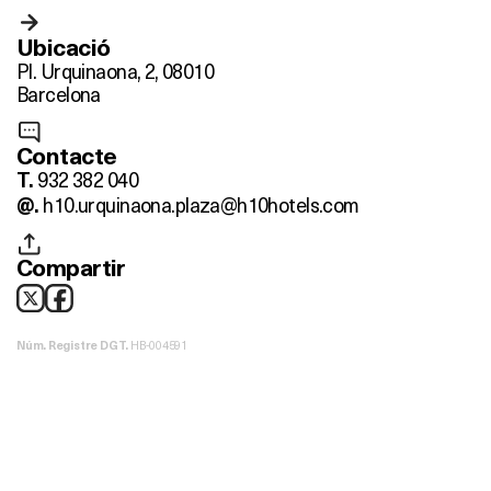
Ubicació
Pl. Urquinaona, 2, 08010
Barcelona
Contacte
932 382 040
T.
h10.urquinaona.plaza@h10hotels.com
@.
Compartir
HB-004591
Núm. Registre DGT.