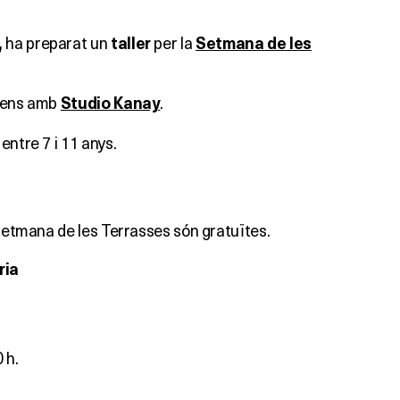
ha preparat un
per la
,
taller
Setmana de les
 nens amb
.
Studio Kanay
entre 7 i 11 anys.
 Setmana de les Terrasses són gratuïtes.
ria
 h.