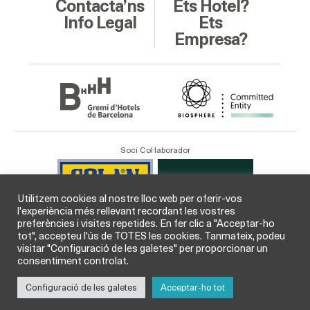
Contacta’ns
Ets Hotel?
Info Legal
Ets
Empresa?
Soci Col·laborador
Utilitzem cookies al nostre lloc web per oferir-vos
l'experiència més rellevant recordant les vostres
preferències i visites repetides. En fer clic a "Acceptar-ho
tot", accepteu l'ús de TOTES les cookies. Tanmateix, podeu
visitar "Configuració de les galetes" per proporcionar un
consentiment controlat.
Configuració de les galetes
Acceptar-ho tot
© GHB Gremi d’Hotels de Barcelona 2026 /
Legal
i
Cookies