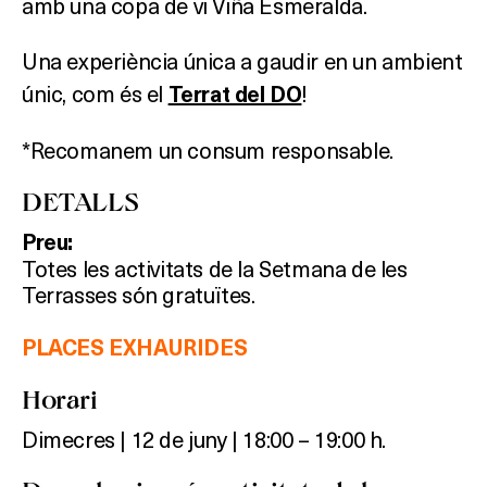
amb una copa de vi Viña Esmeralda.
HOTELS
Una experiència única a gaudir en un ambient
únic, com és el
!
Terrat del DO
TERRASSES
*Recomanem un consum responsable.
BARS
DETALLS
SPAS
Preu:
RESTAURANTS
Totes les activitats de la Setmana de les
Terrasses són gratuïtes.
SALES
PLACES EXHAURIDES
Horari
Activitats
Dimecres | 12 de juny | 18:00 – 19:00 h.