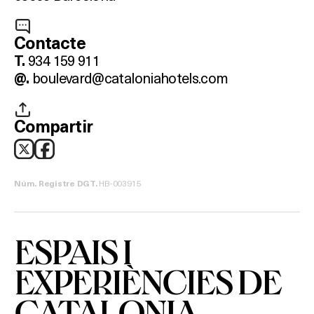
Contacte
934 159 911
T.
boulevard@cataloniahotels.com
@.
Compartir
Què vols fer?
HB-003915
Núm. Registre DGT.
HOTELS
TERRASSES
ESPAIS I
BARS
EXPERIÈNCIES DE
CATALONIA