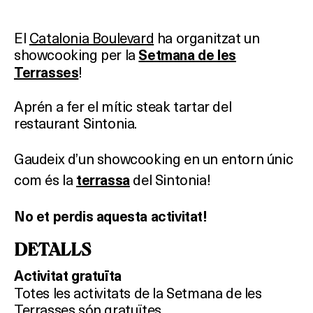
El
Catalonia Boulevard
ha organitzat un
showcooking per la
Setmana de les
!
Terrasses
Aprén a fer el mític steak tartar del
restaurant Sintonia.
Gaudeix d’un showcooking en un entorn úni
c
com és la
del Sintonia!
terrassa
No et perdis aquesta activitat!
DETALLS
Activitat gratuïta
Totes les activitats de la Setmana de les
Terrasses són gratuïtes.